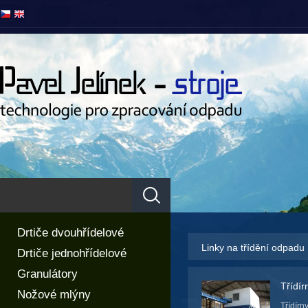
Drtiče dvouhřídelové
Linky na třídění odpadu
Drtiče jednohřídelové
Granulátory
Třídí
Nožové mlýny
Třídírn