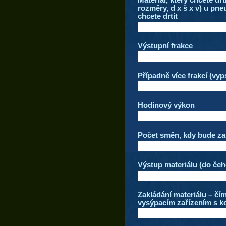
rozměry, d x š x v) u pne
chcete drtit
Výstupní frakce
Případně více frakcí (vy
Hodinový výkon
Počet směn, kdy bude za
Výstup materiálu (do čeh
Zakládání materiálu – čí
vysýpacím zařízením s k